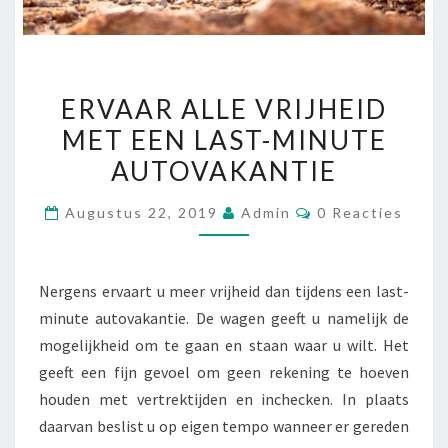
ERVAAR
ERVAAR ALLE VRIJHEID
ALLE
MET EEN LAST-MINUTE
VRIJHEID
AUTOVAKANTIE
MET
EEN
Reacties
Augustus 22, 2019
Admin
0 Reacties
LAST-
MINUTE
AUTOVAKANTIE
Nergens ervaart u meer vrijheid dan tijdens een last-
minute autovakantie. De wagen geeft u namelijk de
mogelijkheid om te gaan en staan waar u wilt. Het
geeft een fijn gevoel om geen rekening te hoeven
houden met vertrektijden en inchecken. In plaats
daarvan beslist u op eigen tempo wanneer er gereden