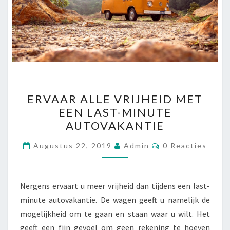
ERVAAR
ERVAAR ALLE VRIJHEID MET
ALLE
EEN LAST-MINUTE
VRIJHEID
AUTOVAKANTIE
MET
EEN
Reacties
Augustus 22, 2019
Admin
0 Reacties
LAST-
MINUTE
AUTOVAKANTIE
Nergens ervaart u meer vrijheid dan tijdens een last-
minute autovakantie. De wagen geeft u namelijk de
mogelijkheid om te gaan en staan waar u wilt. Het
geeft een fijn gevoel om geen rekening te hoeven