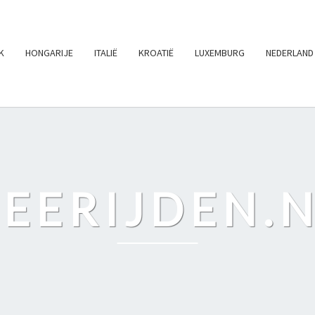
K
HONGARIJE
ITALIË
KROATIË
LUXEMBURG
NEDERLAND
EERIJDEN.