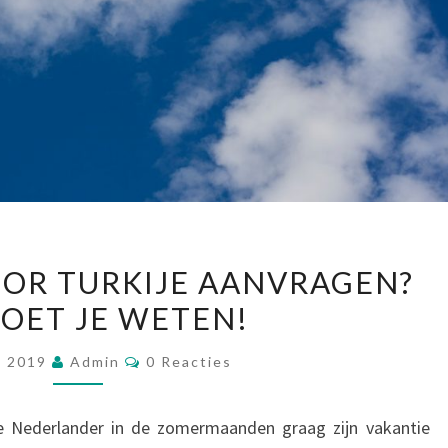
EEN
OOR TURKIJE AANVRAGEN?
E-
MOET JE WETEN!
VISUM
VOOR
Reacties
, 2019
Admin
0 Reacties
TURKIJE
AANVRAGEN?
de Nederlander in de zomermaanden graag zijn vakantie
DIT